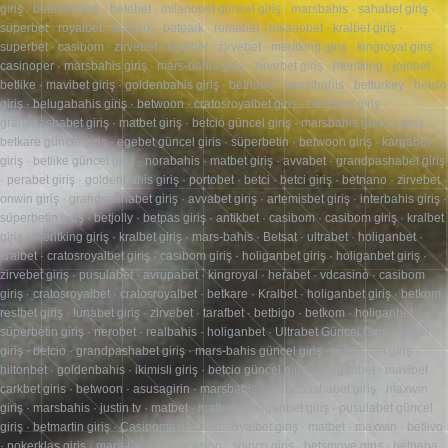
giriş
·
betebet giriş
·
betebet
·
milanobet güncel giriş
·
marsbahis
·
sahabet giriş
·
süperbet
·
royalbet
·
betpark
·
betpark
·
romabet
·
milanobet
·
kralbet giriş
·
superbet
·
casibom
·
zirvebet
·
tarafbet
·
zirvebet
·
meritking giriş
·
kingroyal giriş
·
casinoper
·
marsbahis giriş
·
mars-bahis giriş
·
zirvebet giriş
·
meritking
·
jojobet
·
betlike
·
mavibet giriş
·
goldenbahis giriş
·
betnano
·
hepsibahis
·
betturkey
·
betcio
giriş
·
belugabahis giriş
·
betwoon
·
cratosroyalbet giriş
·
betwoon giriş
·
grandpashabet giriş
·
matbet giriş
·
betcio güncel giriş
·
marsbahis güncel giriş
·
betkare güncel giriş
·
egebet güncel giris
·
süperbetin
·
betwoon giriş
·
kargabet
giriş
·
betlike güncel giriş
·
norabahis
·
matbet giriş
·
avvabet
·
grandpashabet giriş
·
perabet giriş
·
goldenbahis giriş
·
portobet
·
betci
·
betci giriş
·
betnano
·
zirvebet
·
onwin giriş
·
grandpashabet giriş
·
avvabet giriş
·
artemisbet giriş
·
interbahis giriş
·
süperbetin giriş
·
betjolly
·
betpas giriş
·
antikbet
·
casibom
·
casibom giriş
·
kralbet
giriş
·
meritking giriş
·
kralbet giriş
·
mars-bahis
·
Betsat
·
ultrabet
·
holiganbet
·
kralbet
·
cratosroyalbet giriş
·
casibom giriş
·
holiganbet giriş
·
holiganbet giriş
·
zirvebet giriş
·
pusulabet
·
avrupabet
·
kingroyal
·
herabet
·
vdcasino
·
casibom
giriş
·
cratosroyalbet
·
cratosroyalbet
·
betkare
·
Kralbet
·
holiganbet giriş
·
betkom
·
restbet giriş
·
lunabet giriş
·
zirvebet
·
tarafbet
·
betbigo
·
betkom
·
holiganbet
·
süperbetin giriş
·
nerobet
·
realbahis
·
holiganbet
·
Ultrabet Güncel Giriş
·
enbet
giriş
·
betcio
·
grandpashabet giriş
·
mars-bahis güncel giriş
·
pusulabet giriş
·
hiltonbet
·
goldenbahis
·
ikimisli giriş
·
betcio güncel giriş
·
holiganbet
·
mavibet
·
carkbet giris
·
betwoon
·
asusagirin
·
marsbahis
·
grandpashabet giriş
·
maxwin
giriş
·
marsbahis
·
justin tv
·
matbet
·
matbet
·
holiganbet giriş
·
pusulabet güncel
giriş
·
betmartin giriş
·
Casinomaxi
·
cratosroyalbet giriş
·
matbet
·
maxwin
·
betlivo
·
pokerklas giris
·
mars-bahis
·
vaycasino
·
spinco giriş
·
betsmove giriş
·
betbaba