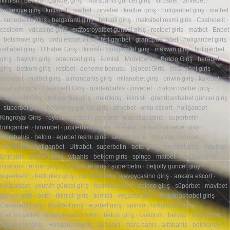
ikimisli
·
betloto
·
çarkbet giriş
·
marsbahis güncel giriş
·
virüsbet
·
zirvebet
·
betsmove giriş
·
kulisbet
·
matbet
·
zirvebet
·
kralbet giriş
·
holiganbet giriş
·
matbet
·
superbetin giriş
·
betgaranti giriş
·
betralli giriş
·
maksibet resmi giris
·
Casinoelit
·
casibom
·
vdcasino giriş
·
cratosroyalbet güncel giriş
·
restbet giriş
·
matbet
·
Enbet
·
betsmove giriş
·
ordu escort vitrin
·
holiganbet
·
grandpashabet
·
holiganbet giriş
·
celtabet giriş
·
Ultrabet Giriş
·
ikimisli
·
holiganbet giriş
·
maxwin giriş
·
holiganbet
giriş
·
baywin giriş
·
odeonbet giriş
·
ikimisli
·
Mobilbahis
·
Betcio Giriş
·
herabet
giriş
·
betkom giriş
·
restbet
·
deneme bonusu
·
jojobet Giriş
·
milanobet giriş
·
dedebet
·
matbet giriş
·
almanbahis giriş
·
milanobet giriş
·
onwin giriş
·
kalebet
·
casibom giriş
·
Casinoelit Giriş
·
goldenbahis
·
zirvebet
·
cratosroyalbet giriş
·
Casinoelit Giriş
·
holiganbet giriş
·
meritking
·
ikimisli
·
grandpashabet güncel giriş
·
süperbet giriş
·
betmoney güncel giriş
·
zirvebet
·
ordu escort
·
holiganbet
·
Kingroyal Giriş
·
royalbet güncel
·
romabet
·
piabellacasino
·
superbetin
·
holiganbet
·
limanbet
·
jupiterbahis giriş
·
aresbet
·
onwin
·
zirvebet giriş
·
marsbahis
·
betcio
·
egebet resmi giris
·
savoycasino
·
deneme bonusu
·
marsbahis
·
holiganbet
·
Ultrabet
·
superbetin
·
betci giriş
·
zirvebet giriş
·
mavibet
·
Enjoybet
·
youwin giriş
·
wbahis
·
betkom giriş
·
spinco
·
matbet
·
casibom giriş
·
casibom
·
enbet giriş
·
holiganbet giriş
·
superbetin
·
betjolly güncel giriş
·
superbetin
·
betturkey giriş
·
portobet giriş
·
savoycasino giriş
·
ankara escort
·
holiganbet
·
youwin güncel giriş
·
tophillbet giriş
·
spinco giriş
·
süperbet
·
mavibet
güncel giriş
·
betci
·
ikimisli giriş
·
ikimisli
·
vegabet giriş
·
grandpashabet giriş
·
Casinoelit Giriş
·
royalbet giriş
·
egebet giriş
·
spinco
·
holiganbet giriş
·
cratosroyalbet
·
antalya escort vitrin
·
betcio giriş
·
casibom
·
betyap
·
holiganbet
·
holiganbet giriş
·
Holiganbet giriş
·
sahabet
·
mars-bahis
·
alfabahis
·
betmoney