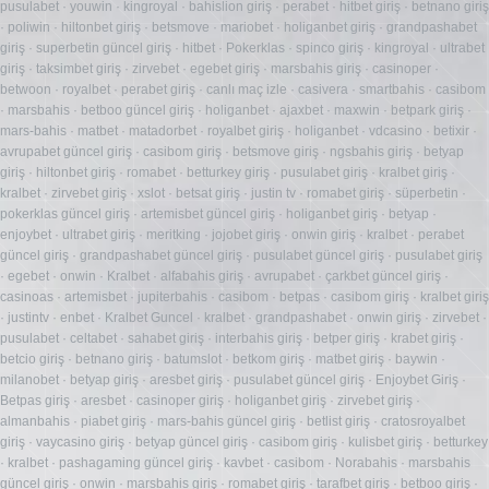
pusulabet
·
youwin
·
kingroyal
·
bahislion giriş
·
perabet
·
hitbet giriş
·
betnano giriş
·
poliwin
·
hiltonbet giriş
·
betsmove
·
mariobet
·
holiganbet giriş
·
grandpashabet
giriş
·
superbetin güncel giriş
·
hitbet
·
Pokerklas
·
spinco giriş
·
kingroyal
·
ultrabet
giriş
·
taksimbet giriş
·
zirvebet
·
egebet giriş
·
marsbahis giriş
·
casinoper
·
betwoon
·
royalbet
·
perabet giriş
·
canlı maç izle
·
casivera
·
smartbahis
·
casibom
·
marsbahis
·
betboo güncel giriş
·
holiganbet
·
ajaxbet
·
maxwin
·
betpark giriş
·
mars-bahis
·
matbet
·
matadorbet
·
royalbet giriş
·
holiganbet
·
vdcasino
·
betixir
·
avrupabet güncel giriş
·
casibom giriş
·
betsmove giriş
·
ngsbahis giriş
·
betyap
giriş
·
hiltonbet giriş
·
romabet
·
betturkey giriş
·
pusulabet giriş
·
kralbet giriş
·
kralbet
·
zirvebet giriş
·
xslot
·
betsat giriş
·
justin tv
·
romabet giriş
·
süperbetin
·
pokerklas güncel giriş
·
artemisbet güncel giriş
·
holiganbet giriş
·
betyap
·
enjoybet
·
ultrabet giriş
·
meritking
·
jojobet giriş
·
onwin giriş
·
kralbet
·
perabet
güncel giriş
·
grandpashabet güncel giriş
·
pusulabet güncel giriş
·
pusulabet giriş
·
egebet
·
onwin
·
Kralbet
·
alfabahis giriş
·
avrupabet
·
çarkbet güncel giriş
·
casinoas
·
artemisbet
·
jupiterbahis
·
casibom
·
betpas
·
casibom giriş
·
kralbet giriş
·
justintv
·
enbet
·
Kralbet Guncel
·
kralbet
·
grandpashabet
·
onwin giriş
·
zirvebet
·
pusulabet
·
celtabet
·
sahabet giriş
·
interbahis giriş
·
betper giriş
·
krabet giriş
·
betcio giriş
·
betnano giriş
·
batumslot
·
betkom giriş
·
matbet giriş
·
baywin
·
milanobet
·
betyap giriş
·
aresbet giriş
·
pusulabet güncel giriş
·
Enjoybet Giriş
·
Betpas giriş
·
aresbet
·
casinoper giriş
·
holiganbet giriş
·
zirvebet giriş
·
almanbahis
·
piabet giriş
·
mars-bahis güncel giriş
·
betlist giriş
·
cratosroyalbet
giriş
·
vaycasino giriş
·
betyap güncel giriş
·
casibom giriş
·
kulisbet giriş
·
betturkey
·
kralbet
·
pashagaming güncel giriş
·
kavbet
·
casibom
·
Norabahis
·
marsbahis
güncel giriş
·
onwin
·
marsbahis giriş
·
romabet giriş
·
tarafbet giriş
·
betboo giriş
·