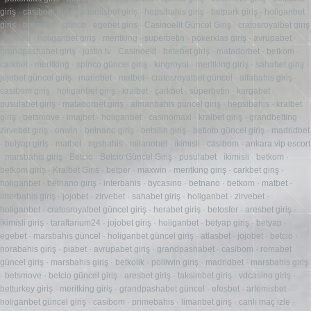
giriş
·
casibom giriş
·
artemisbet giriş
·
hepsibahis giriş
·
betpark giriş
·
holiganbet
giriş
·
betnano
·
spinco
·
egebet giris
·
Casinoelit Güncel Giriş
·
cratosroyalbet giriş
·
betralli
·
holiganbet giriş
·
meritking
·
superbetin
·
pokerklas giriş
·
avrupabet
·
grandpashabet giriş
·
justin tv
·
Casinoelit
·
betebet giriş
·
matadorbet
·
betkom
·
carkbet
·
meritking
·
spinco güncel giriş
·
kingroyal
·
meritking giriş
·
sahabet giriş
·
jojobet güncel giriş
·
mariobet
·
matbet
·
cratosroyalbet güncel
·
alfabahis giriş
·
casibom giriş
·
holiganbet giriş
·
kralbet
·
çarkbet
·
süperbetin
·
kargabet
·
pusulabet giriş
·
matadorbet giriş
·
almanbahis güncel giriş
·
hepsibahis
·
kralbet
giriş
·
betsmove
·
imajbet
·
holiganbet
·
casinomaxi
·
kralbet giriş
·
grandbetting
·
zirvebet giriş
·
onwin
·
betnano giriş
·
betsilin giriş
·
betloto güncel giriş
·
madridbet
·
betyap giriş
·
matbet
·
ngsbahis
·
milanobet
·
ikimisli
·
casibom
·
ankara vip escort
·
marsbahis giriş
·
Betcio
·
Betcio Güncel Giriş
·
pusulabet
·
ikimisli
·
betkom
·
betkom giriş
·
Kralbet Giris
·
betper
·
maxwin
·
meritking giriş
·
carkbet giriş
·
holiganbet
·
betnano giriş
·
interbahis
·
bycasino
·
betnano
·
betkom
·
matbet
·
interbahis giriş
·
jojobet
·
zirvebet
·
sahabet giriş
·
holiganbet
·
zirvebet
·
holiganbet
·
cratosroyalbet güncel giriş
·
herabet giriş
·
betosfer
·
aresbet giriş
·
ikimisli giriş
·
taraftarium24
·
jojobet giriş
·
holiganbet
·
betyap giriş
·
betyap
·
egebet
·
marsbahis güncel
·
holiganbet güncel giriş
·
atlasbet
·
jojobet
·
betcio
·
norabahis giriş
·
piabet
·
avrupabet giriş
·
grandpashabet
·
casibom
·
romabet
güncel giriş
·
marsbahis giriş
·
betkolik
·
poliiwin giriş
·
madridbet
·
marsbahis giriş
·
betsmove
·
betcio güncel giriş
·
aresbet giriş
·
taksimbet giriş
·
vdcasino giriş
·
betturkey giriş
·
meritking giriş
·
grandpashabet güncel
·
efesbet
·
artemisbet
·
holiganbet güncel giriş
·
casibom
·
primebahis
·
limanbet giriş
·
canlı maç izle
·