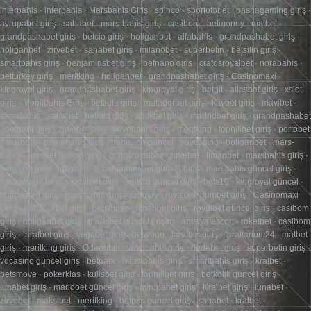
interbahis
·
interbahis
·
Marsbahis Giriş
·
spinco
·
sportotobet
·
pashagaming giriş
·
avrupabet giriş
·
sahabet
·
mars-bahis giriş
·
casibom
·
betmoney
·
matbet
·
grandpashabet giriş
·
betcio giriş
·
holiganbet
·
alfabahis
·
grandpashabet giriş
·
holiganbet
·
zirvebet
·
sahabet giriş
·
milanobet
·
superbetin
·
betsilin giriş
·
smartbahis giriş
·
benjaminsbet giriş
·
betnano giris
·
cratosroyalbet
·
norabahis
·
betturkey giriş
·
meritking
·
holiganbet
·
grandpashabet giriş
·
Casinomaxi
·
kingroyal giriş
·
grandpashabet giriş
·
kingroyal giriş
·
betgit
·
atlasbet giriş
·
xslot
giriş
·
Mobilbahis Giriş
·
betzula giriş
·
matadorbet giriş
·
kavbet giriş
·
mavibet
·
armabahis
·
sahabet
·
betloto giriş
·
antikbet giriş
·
madridbet giriş
·
grandpashabet
·
betpark giriş
·
zirvebet giriş
·
vevobahis giriş
·
meritking
·
tophillbet giriş
·
portobet
·
casibom
·
primebahis giriş
·
bahislion güncel
·
vaycasino
·
holiganbet
·
mars-
bahis
·
aresbet güncel giriş
·
cratosroyalbet
·
zirvebet
·
limanbet
·
marsbahis giriş
·
betwoon giriş
·
interbahis
·
benjaminsbet güncel giriş
·
marsbahis güncel giriş
·
madridbet
·
betcio
·
kralbet giriş
·
spinco güncel giriş
·
bets10
·
kingroyal güncel
·
holiganbet giriş
·
marsbahis giriş
·
justin tv
·
royalbet
·
tumbet giriş
·
Casinomaxi
Giriş
·
matadorbet giriş
·
betsmove
·
limanbet giriş
·
royalbet güncel giris
·
casibom
giriş
·
holiganbet giriş
·
mariobet güncel erişim
·
antalya escort
·
roketbet
·
casibom
giriş
·
tarafbet giriş
·
vegabet giriş
·
betwoon
·
tarafbet giriş
·
taraftarium24
·
matbet
giriş
·
meritking giriş
·
Odeonbet
·
vevobahis giriş
·
dedebet giriş
·
superbetin giriş
·
vdcasino güncel giriş
·
betpark
·
hepsibahis giriş
·
smartbahis giriş
·
kralbet
·
betsmove
·
pokerklas
·
kulisbet giriş
·
tophillbet giriş
·
betkolik güncel giriş
·
lunabet giriş
·
mariobet güncel giriş
·
avrupabet giriş
·
Kralbet giriş
·
lunabet
·
zirvebet
·
maksibet
·
meritking
·
betpas güncel giriş
·
sahabet
·
kralbet
·