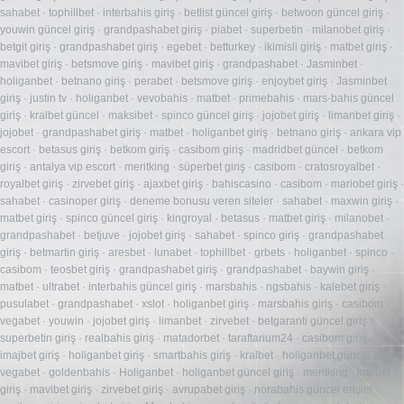
sahabet
·
tophillbet
·
interbahis giriş
·
betlist güncel giriş
·
betwoon güncel giriş
·
youwin güncel giriş
·
grandpashabet giriş
·
piabet
·
superbetin
·
milanobet giriş
·
betgit giriş
·
grandpashabet giriş
·
egebet
·
betturkey
·
ikimisli giriş
·
matbet giriş
·
mavibet giriş
·
betsmove giriş
·
mavibet giriş
·
grandpashabet
·
Jasminbet
·
holiganbet
·
betnano giriş
·
perabet
·
betsmove giriş
·
enjoybet giriş
·
Jasminbet
giriş
·
justin tv
·
holiganbet
·
vevobahis
·
matbet
·
primebahis
·
mars-bahis güncel
giriş
·
kralbet güncel
·
maksibet
·
spinco güncel giriş
·
jojobet giriş
·
limanbet giriş
·
jojobet
·
grandpashabet giriş
·
matbet
·
holiganbet giriş
·
betnano giriş
·
ankara vip
escort
·
betasus giriş
·
betkom giriş
·
casibom giriş
·
madridbet güncel
·
betkom
giriş
·
antalya vip escort
·
meritking
·
süperbet giriş
·
casibom
·
cratosroyalbet
·
royalbet giriş
·
zirvebet giriş
·
ajaxbet giriş
·
bahiscasino
·
casibom
·
mariobet giriş
·
sahabet
·
casinoper giriş
·
deneme bonusu veren siteler
·
sahabet
·
maxwin giriş
·
matbet giriş
·
spinco güncel giriş
·
kingroyal
·
betasus
·
matbet giriş
·
milanobet
·
grandpashabet
·
betjuve
·
jojobet giriş
·
sahabet
·
spinco giriş
·
grandpashabet
giriş
·
betmartin giriş
·
aresbet
·
lunabet
·
tophillbet
·
grbets
·
holiganbet
·
spinco
·
casibom
·
teosbet giriş
·
grandpashabet giriş
·
grandpashabet
·
baywin giriş
·
matbet
·
ultrabet
·
interbahis güncel giriş
·
marsbahis
·
ngsbahis
·
kalebet giriş
·
pusulabet
·
grandpashabet
·
xslot
·
holiganbet giriş
·
marsbahis giriş
·
casibom
·
vegabet
·
youwin
·
jojobet giriş
·
limanbet
·
zirvebet
·
betgaranti güncel giriş
·
superbetin giriş
·
realbahis giriş
·
matadorbet
·
taraftarium24
·
casibom giriş
·
imajbet giriş
·
holiganbet giriş
·
smartbahis giriş
·
kralbet
·
holiganbet güncel giriş
·
vegabet
·
goldenbahis
·
Holiganbet
·
holiganbet güncel giriş
·
meritking
·
kralbet
giriş
·
mavibet giriş
·
zirvebet giriş
·
avrupabet giriş
·
norabahis güncel erişim
·